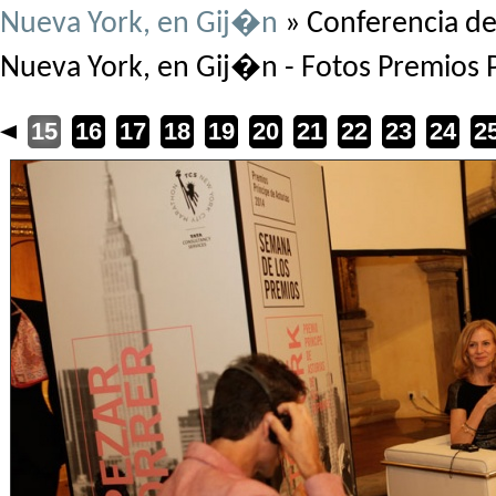
Nueva York, en Gij�n
» Conferencia de
Nueva York, en Gij�n - Fotos Premios
4
15
16
17
18
19
20
21
22
23
24
2