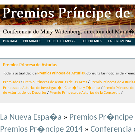
Conferencia de Mary Wittenberg, directora del Marat
PORTADA
PREMIADOS
PUEBLO EJEMPLAR
LOS PREMIOS
LA CEREMONIA
Premios Princesa de Asturias
Toda la actualidad de
Premios Princesa de Asturias
. Consulta las noticias de Premi
Premiados
/
Premio Princesa de Asturias de las Artes
/
Premio Princesa de Asturias 
Princesa de Asturias de Investigaci�n Cient�fica y T�cnica
/
Premio Princesa de A
de Asturias de los Deportes
/
Premio Princesa de Asturias de la Concordia
/
La Nueva Espa�a
»
Premios Pr�ncipe 
Premios Pr�ncipe 2014
»
Conferencia 