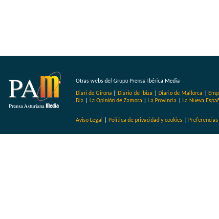
Otras webs del Grupo Prensa Ibérica Media
Diari de Girona
|
Diario de Ibiza
|
Diario de Mallorca
|
Emp
Día
|
La Opinión de Zamora
|
La Provincia
|
La Nueva Espa
Aviso Legal
|
Política de privacidad y cookies
|
Preferencias