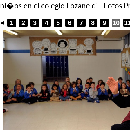
ni�os en el colegio Fozaneldi - Fotos
1
2
3
4
5
6
7
8
9
10
1