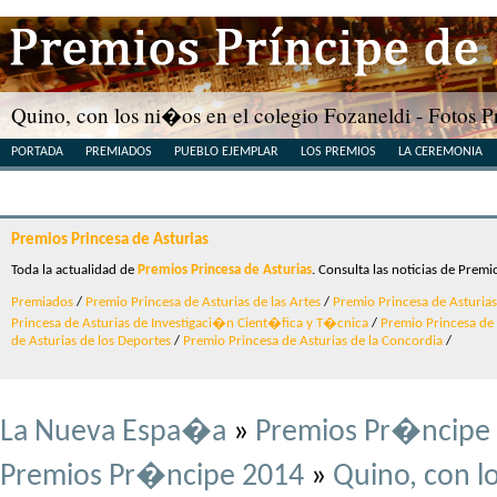
Quino, con los ni�os en el colegio Fozaneldi - Fotos
PORTADA
PREMIADOS
PUEBLO EJEMPLAR
LOS PREMIOS
LA CEREMONIA
Premios Princesa de Asturias
Toda la actualidad de
Premios Princesa de Asturias
. Consulta las noticias de Premi
Premiados
/
Premio Princesa de Asturias de las Artes
/
Premio Princesa de Asturias 
Princesa de Asturias de Investigaci�n Cient�fica y T�cnica
/
Premio Princesa de A
de Asturias de los Deportes
/
Premio Princesa de Asturias de la Concordia
/
La Nueva Espa�a
»
Premios Pr�ncipe 
Premios Pr�ncipe 2014
»
Quino, con l