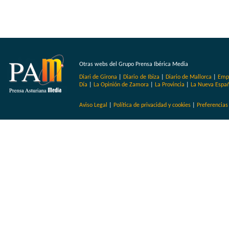
Otras webs del Grupo Prensa Ibérica Media
Diari de Girona
|
Diario de Ibiza
|
Diario de Mallorca
|
Emp
Día
|
La Opinión de Zamora
|
La Provincia
|
La Nueva Espa
Aviso Legal
|
Política de privacidad y cookies
|
Preferencias