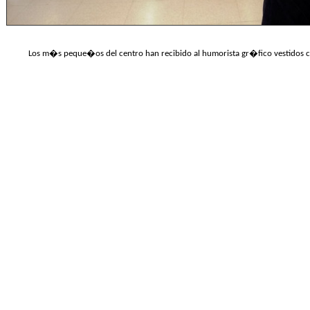
Los m�s peque�os del centro han recibido al humorista gr�fico vestidos 