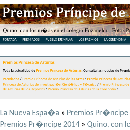
Quino, con los ni�os en el colegio Fozaneldi - Fotos
PORTADA
PREMIADOS
PUEBLO EJEMPLAR
LOS PREMIOS
LA CEREMONIA
Premios Princesa de Asturias
Toda la actualidad de
Premios Princesa de Asturias
. Consulta las noticias de Premi
Premiados
/
Premio Princesa de Asturias de las Artes
/
Premio Princesa de Asturias 
Princesa de Asturias de Investigaci�n Cient�fica y T�cnica
/
Premio Princesa de A
de Asturias de los Deportes
/
Premio Princesa de Asturias de la Concordia
/
La Nueva Espa�a
»
Premios Pr�ncipe 
Premios Pr�ncipe 2014
»
Quino, con l