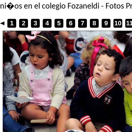
ni�os en el colegio Fozaneldi - Fotos
1
2
3
4
5
6
7
8
9
10
1