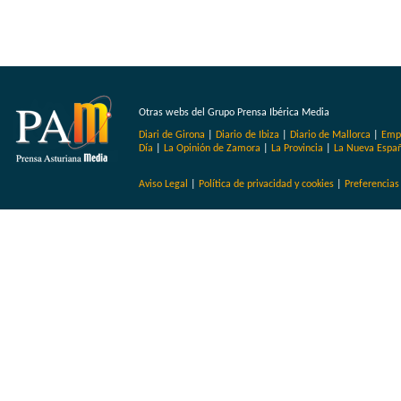
Otras webs del Grupo Prensa Ibérica Media
Diari de Girona
|
Diario de Ibiza
|
Diario de Mallorca
|
Emp
Día
|
La Opinión de Zamora
|
La Provincia
|
La Nueva Espa
Aviso Legal
|
Política de privacidad y cookies
|
Preferencias