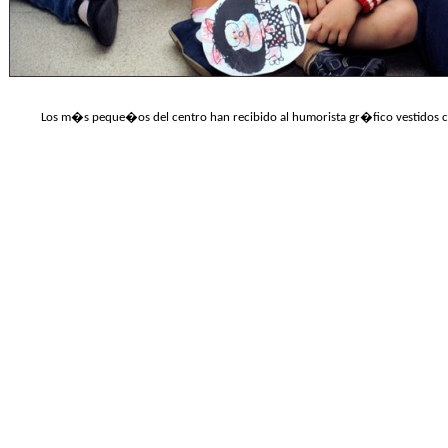
Los m�s peque�os del centro han recibido al humorista gr�fico vestidos 