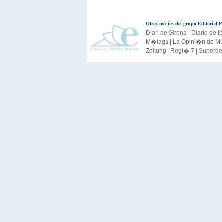
Otros medios del grupo Editorial 
Diari de Girona
|
Diario de I
M�laga
|
La Opini�n de Mu
Zeitung
|
Regi� 7
|
Superde