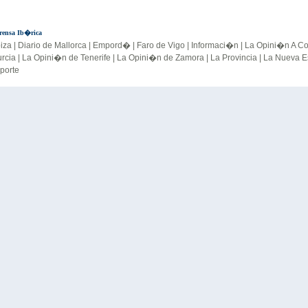
Prensa Ib�rica
biza
|
Diario de Mallorca
|
Empord�
|
Faro de Vigo
|
Informaci�n
|
La Opini�n A C
rcia
|
La Opini�n de Tenerife
|
La Opini�n de Zamora
|
La Provincia
|
La Nueva 
porte