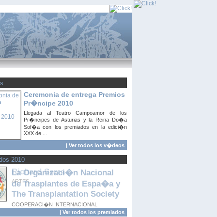
s
Ceremonia de entrega Premios
Pr�ncipe 2010
Llegada al Teatro Campoamor de los
Pr�ncipes de Asturias y la Reina Do�a
Sof�a con los premiados en la edici�n
XXX de ...
|
Ver todos los v�deos
dos 2010
La Organizaci�n Nacional
de Trasplantes de Espa�a y
The Transplantation Society
COOPERACI�N INTERNACIONAL
|
Ver todos los premiados