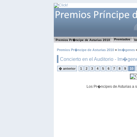
Premiados
Premios Pr�ncipe de Asturias 2010
I
Premios Pr�ncipe de Asturias 2010
»
Im�genes
»
Concierto en el Auditorio - Im�gen
� anterior
1
2
3
4
5
6
7
8
9
10
Los Pr�ncipes de Asturias a s