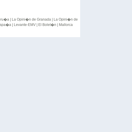
oru�a
|
La Opini�n de Granada
|
La Opini�n de
Espa�a
|
Levante-EMV
|
El Bolet�n
|
Mallorca