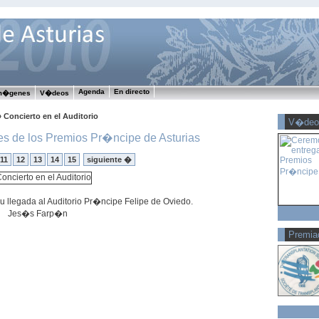
Agenda
En directo
m�genes
V�deos
 Concierto en el Auditorio
V�deo
es de los Premios Pr�ncipe de Asturias
11
12
13
14
15
siguiente �
u llegada al Auditorio Pr�ncipe Felipe de Oviedo.
Jes�s Farp�n
Premia