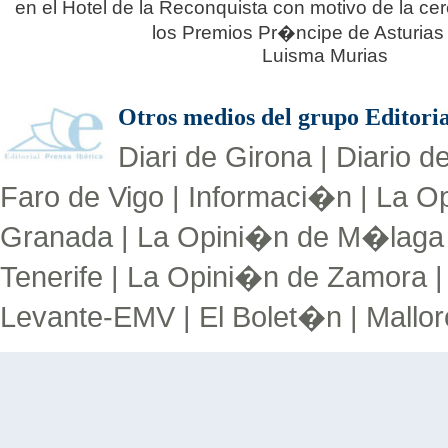
en el Hotel de la Reconquista con motivo de la c
los Premios Pr�ncipe de Asturias
Luisma Murias
Otros medios del grupo Editori
Diari de Girona
|
Diario de
Faro de Vigo
|
Informaci�n
|
La O
Granada
|
La Opini�n de M�laga
Tenerife
|
La Opini�n de Zamora
Levante-EMV
|
El Bolet�n
|
Mallor