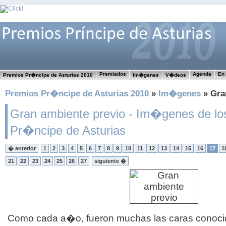
Premiados
Agenda
En 
Premios Pr�ncipe de Asturias 2010
Im�genes
V�deos
Premios Pr�ncipe de Asturias 2010
»
Im�genes
» Gra
Gran ambiente previo - Im�genes de lo
Pr�ncipe de Asturias
� anterior
1
2
3
4
5
6
7
8
9
10
11
12
13
14
15
16
17
1
21
22
23
24
25
26
27
siguiente �
Como cada a�o, fueron muchas las caras conocid