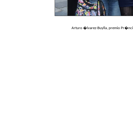
Arturo �lvarez-Buylla, premio Pr�ncip