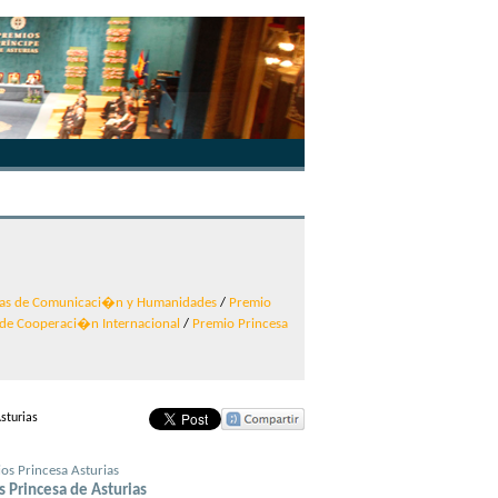
rias de Comunicaci�n y Humanidades
/
Premio
 de Cooperaci�n Internacional
/
Premio Princesa
sturias
0
61
62
63
64
65
66
67
68
 Princesa de Asturias