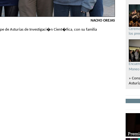
NACHO OREJAS
Ceremo
e de Asturias de Investigaci�n Cient�fica, con su familia
los pre
Encuent
Moneo 
» Cons
Asturia