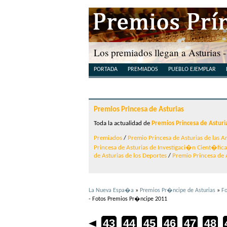
Los premiados llegan a Asturias
PORTADA
PREMIADOS
PUEBLO EJEMPLAR
Premios Princesa de Asturias
Toda la actualidad de
Premios Princesa de Asturi
Premiados
/
Premio Princesa de Asturias de las Ar
Princesa de Asturias de Investigaci�n Cient�fic
de Asturias de los Deportes
/
Premio Princesa de 
La Nueva Espa�a
»
Premios Pr�ncipe de Asturias
»
Fo
- Fotos Premios Pr�ncipe 2011
38
39
40
41
42
43
44
45
46
47
48