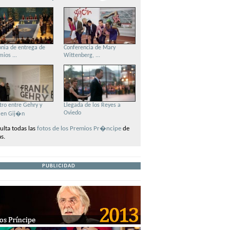
nia de entrega de
Conferencia de Mary
mios ...
Wittenberg, ...
ro entre Gehry y
Llegada de los Reyes a
Oviedo
en Gij�n
ulta todas las
fotos de los Premios Pr�ncipe
de
s.