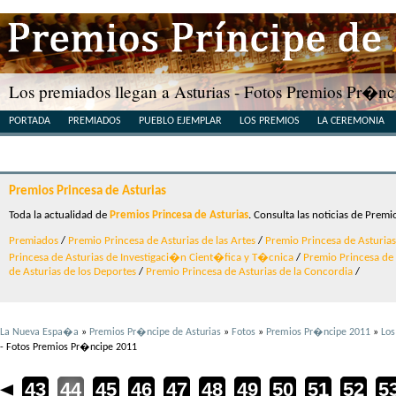
Los premiados llegan a Asturias - Fotos Premios Pr�n
PORTADA
PREMIADOS
PUEBLO EJEMPLAR
LOS PREMIOS
LA CEREMONIA
Premios Princesa de Asturias
Toda la actualidad de
Premios Princesa de Asturias
. Consulta las noticias de Premi
Premiados
/
Premio Princesa de Asturias de las Artes
/
Premio Princesa de Asturias 
Princesa de Asturias de Investigaci�n Cient�fica y T�cnica
/
Premio Princesa de A
de Asturias de los Deportes
/
Premio Princesa de Asturias de la Concordia
/
La Nueva Espa�a
»
Premios Pr�ncipe de Asturias
»
Fotos
»
Premios Pr�ncipe 2011
»
Los
- Fotos Premios Pr�ncipe 2011
2
43
44
45
46
47
48
49
50
51
52
5