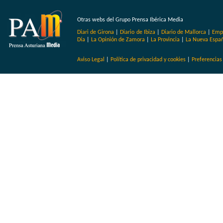
Otras webs del Grupo Prensa Ibérica Media
Diari de Girona
|
Diario de Ibiza
|
Diario de Mallorca
|
Emp
Día
|
La Opinión de Zamora
|
La Provincia
|
La Nueva Espa
Aviso Legal
|
Política de privacidad y cookies
|
Preferencias