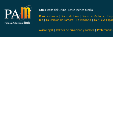
Otras webs del Grupo Prensa Ibérica Media
Diari de Girona
|
Diario de Ibiza
|
Diario de Mallorca
|
Emp
Día
|
La Opinión de Zamora
|
La Provincia
|
La Nueva Espa
Aviso Legal
|
Política de privacidad y cookies
|
Preferencias