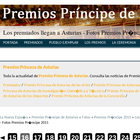
Los premiados llegan a Asturias - Fotos Premios Pr�n
PORTADA
PREMIADOS
PUEBLO EJEMPLAR
LOS PREMIOS
LA CEREMONIA
Premios Princesa de Asturias
Toda la actualidad de
Premios Princesa de Asturias
. Consulta las noticias de Premi
Premiados
/
Premio Princesa de Asturias de las Artes
/
Premio Princesa de Asturias 
Princesa de Asturias de Investigaci�n Cient�fica y T�cnica
/
Premio Princesa de A
de Asturias de los Deportes
/
Premio Princesa de Asturias de la Concordia
/
La Nueva Espa�a
»
Premios Pr�ncipe de Asturias
»
Fotos
»
Premios Pr�ncipe 2011
»
Los
- Fotos Premios Pr�ncipe 2011
4
15
16
17
18
19
20
21
22
23
24
2